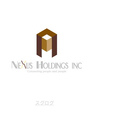
京都市中京区御池通東洞院東入
住所
笹屋町436 永和御池ビル606
号
スグログ
Email
info@nexus-hld.co.jp
Tel
075-600-2673