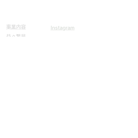
Fax
075-600-2678
​事業内容
Instagram
益々繁昌
実績詳細
会社案内
採用情報
​お問い合わせ