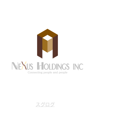
京都市中京区御池通東洞院東入
住所
笹屋町436 永和御池ビル606
号
スグログ
Email
info@nexus-hld.co.jp
Tel
075-600-2673