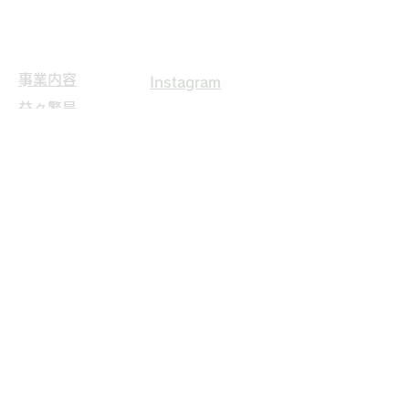
Fax
075-600-2678
​事業内容
Instagram
益々繁昌
実績詳細
会社案内
採用情報
​お問い合わせ