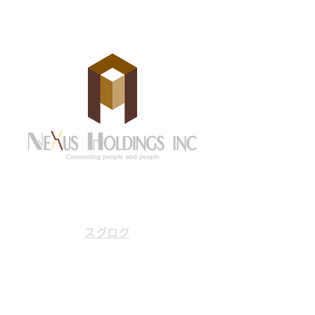
京都市中京区御池通東洞院東入
住所
笹屋町436 永和御池ビル606
号
スグログ
Email
info@nexus-hld.co.jp
Tel
075-600-2673
Fax
075-600-2678