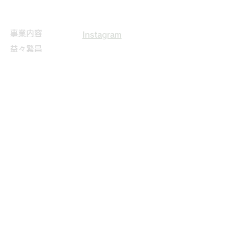
​事業内容
Instagram
益々繁昌
実績詳細
会社案内
採用情報
​お問い合わせ