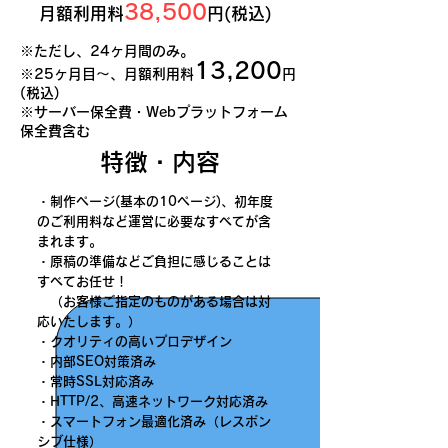
38,500
月額利用料
円(税込)
※
ただし、24ヶ月間のみ。
13,200
※
25ヶ月目〜、月額利用料
円
(税込)
​※
サーバー保全費・Webプラットフォーム
保全費含む
特徴・内容
・制作ページ(基本の10ページ)、初年度
のご利用料など運営に必要なすべてが含
まれます。
・原稿の準備などご負担に感じることは
すべてお任せ！
（お客様ご指定のものがある場合は対
応いたします。）
​・クオリティの高いプロデザイン
・内部SEO対策済み
・常時SSL対応済み
・HTTP/2、高速ネットワーク対応済み
・スマートフォン最適化済み（レスポン
シブ仕様）