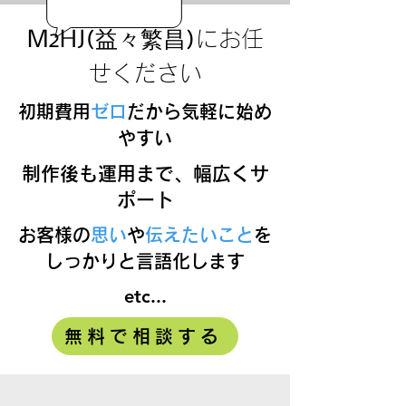
にお任
M2HJ(益々繁昌)
せください
初期費用
ゼロ
だから気軽に始め
やすい
制作後も運用まで、幅広くサ
ポート
お客様の
思い
や
伝えたいこと
を
しっかりと言語化します
etc...
無料で相談する