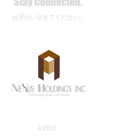
Stay Connected.
お手伝いさせてください。
京都市中京区御池通東洞院東入
住所
笹屋町436 永和御池ビル606
号
スグログ