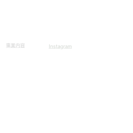
Email
info@nexus-hld.co.jp
Tel
075-600-2673
Fax
075-600-2678
​事業内容
Instagram
益々繁昌
実績詳細
会社案内
採用情報
​お問い合わせ